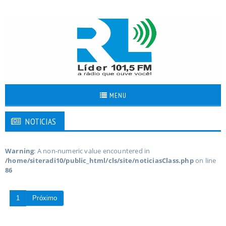
MENU
NOTICIAS
Warning
: A non-numeric value encountered in
/home/siteradi10/public_html/cls/site/noticiasClass.php
on line
86
1
Próximo