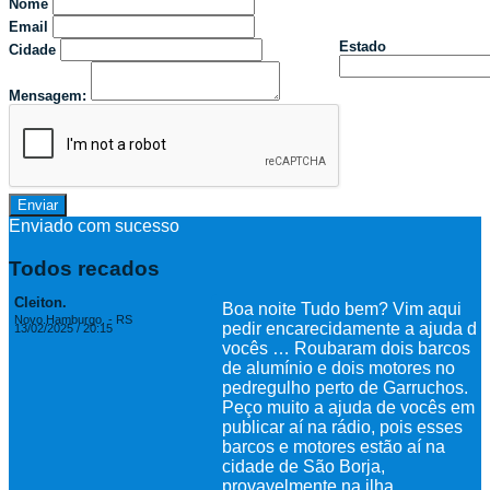
Nome
Email
Estado
Cidade
Mensagem:
Enviar
Enviado com sucesso
Todos recados
Cleiton.
Boa noite Tudo bem? Vim aqui
Novo.Hamburgo. - RS
pedir encarecidamente a ajuda de
13/02/2025 / 20:15
vocês … Roubaram dois barcos
de alumínio e dois motores no
pedregulho perto de Garruchos.
Peço muito a ajuda de vocês em
publicar aí na rádio, pois esses
barcos e motores estão aí na
cidade de São Borja,
provavelmente na ilha