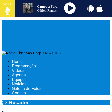
NO AR
Campo a Fora
Odilon Ramos
Home
Programação
Videos
Agenda
Equipe
Noticias
Galeria de Fotos
Contato
Recados
Recados