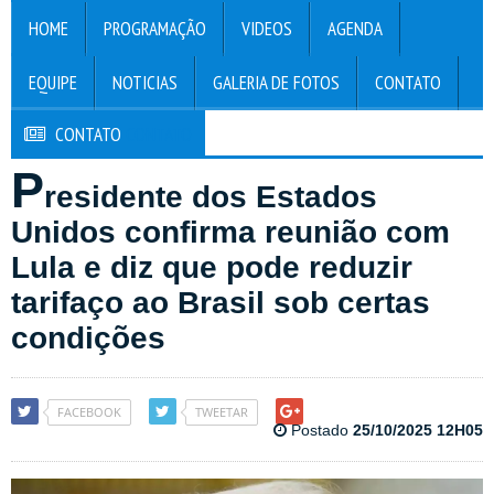
HOME
PROGRAMAÇÃO
VIDEOS
AGENDA
EQUIPE
NOTICIAS
GALERIA DE FOTOS
CONTATO
CONTATO
CONTATO
P
residente dos Estados
Unidos confirma reunião com
Lula e diz que pode reduzir
tarifaço ao Brasil sob certas
condições
FACEBOOK
TWEETAR
Postado
25/10/2025 12H05